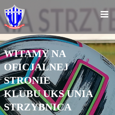
WITAMY NA
OFICJALNEJ
STRONIE
KLUBU UKS UNIA
STRZYBNICA