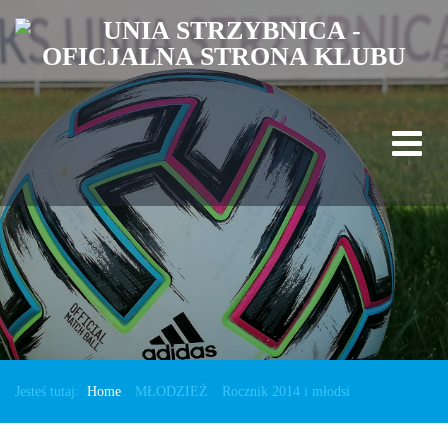
Jesteś tutaj:
Home
MŁODZIEŻ
Rocznik 2014 i młodsi