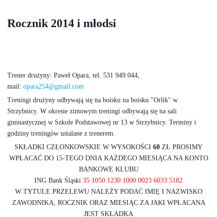
Rocznik 2014 i młodsi
Trener drużyny: Paweł Opara, tel. 531 949 044,
mail:
o
para254@gmail.com
Treningi drużyny odbywają się na boisku na boisku "Orlik" w
Strzybnicy. W okresie zimowym treningi odbywają się na sali
gimnastycznej w Szkole Podstawowej nr 13 w Strzybnicy. Terminy i
godziny treningów ustalane z trenerem.
SKŁADKI CZŁONKOWSKIE W WYSOKOŚCI
60
ZŁ PROSIMY
WPŁACAĆ DO 15-TEGO DNIA KAŻDEGO MIESIĄCA NA KONTO
BANKOWE KLUBU
ING Bank Śląski
35 1050 1230 1000 0023 6033 5182
W TYTULE PRZELEWU NALEŻY PODAĆ IMIĘ I NAZWISKO
ZAWODNIKA, ROCZNIK ORAZ MIESIĄC ZA JAKI WPŁACANA
JEST SKŁADKA